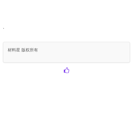
`
材料星 版权所有
3
人点赞过
上一篇：01. 整体功能：写材料神器
下一篇：03. 公文智能体：和对话写作区别
材料星-文书妙笔-秘书工作AI效
Power By 材料星｜文书妙笔-功
能工具
能演示