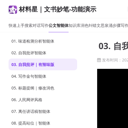
材料星｜文书妙笔-功能演示
快速上手
搜索
对话写作
公文智能体
知识库
润色纠错
文思泉涌
步骤写
01. 味道检测分析智能体
03. 
02. 自我批评智能体
发布时间：2026
03. 自我批评｜有辣味版
04. 写作金句智能体
05. 标题提纲｜修改润色
06. 人民网评风格
07. 离任讲话稿智能体
08. 提高站位｜智能体