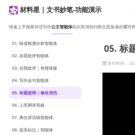
材料星｜文书妙笔-功能演示
快速上手
搜索
对话写作
公文智能体
知识库
润色纠错
文思泉涌
步骤写
01. 味道检测分析智能体
05. 
02. 自我批评智能体
发布时间：2026
03. 自我批评｜有辣味版
04. 写作金句智能体
05. 标题提纲｜修改润色
06. 人民网评风格
07. 离任讲话稿智能体
08. 提高站位｜智能体